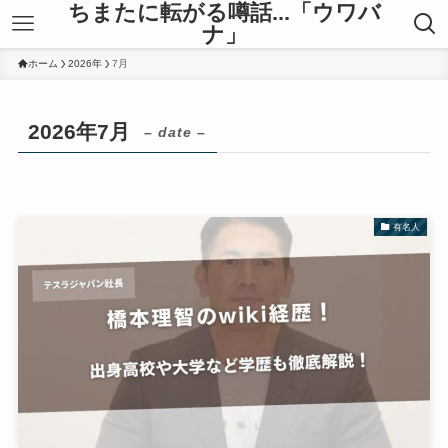
ちまたに転がる噂話...「ウワバ
ナ」
ホーム
2026年
7月
2026年7月
– date –
有名人