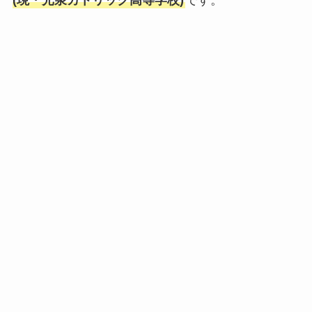
(現・光泉カトリック高等学校)
です。