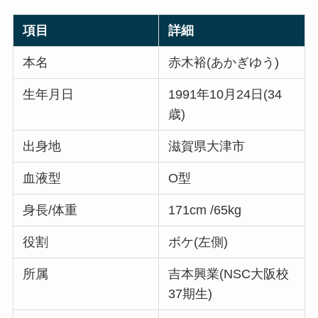
項目
詳細
本名
赤木裕(あかぎゆう)
生年月日
1991年10月24日(34
歳)
出身地
滋賀県大津市
血液型
O型
身長/体重
171cm /65kg
役割
ボケ(左側)
所属
吉本興業(NSC大阪校
37期生)