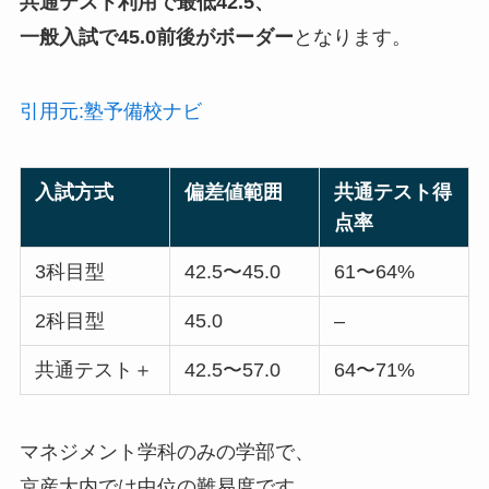
共通テスト利用で最低42.5、
一般入試で45.0前後がボーダー
となります。
引用元:塾予備校ナビ
入試方式
偏差値範囲
共通テスト得
点率
3科目型
42.5〜45.0
61〜64%
2科目型
45.0
–
共通テスト＋
42.5〜57.0
64〜71%
マネジメント学科のみの学部で、
京産大内では中位の難易度です。