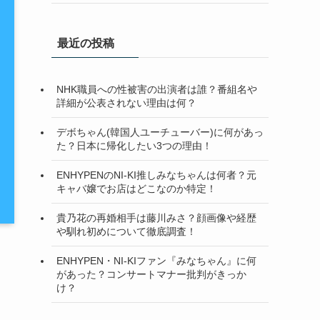
最近の投稿
NHK職員への性被害の出演者は誰？番組名や
詳細が公表されない理由は何？
デボちゃん(韓国人ユーチューバー)に何があっ
た？日本に帰化したい3つの理由！
ENHYPENのNI-KI推しみなちゃんは何者？元
キャバ嬢でお店はどこなのか特定！
貴乃花の再婚相手は藤川みさ？顔画像や経歴
や馴れ初めについて徹底調査！
ENHYPEN・NI-KIファン『みなちゃん』に何
があった？コンサートマナー批判がきっか
け？