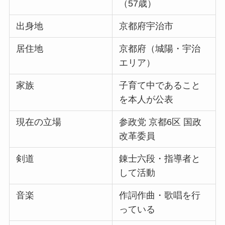
（57歳）
出身地
京都府宇治市
居住地
京都府（城陽・宇治
エリア）
家族
子育て中であること
を本人が公表
現在の立場
参政党 京都6区 国政
改革委員
剣道
錬士六段・指導者と
して活動
音楽
作詞作曲・歌唱を行
っている