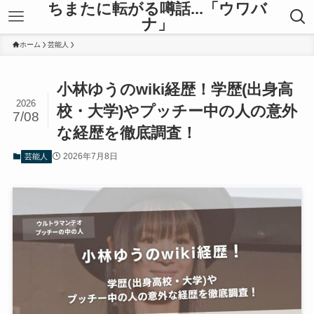
ちまたに転がる噂話...「ウワバ
ナ」
ホーム
芸能人
小林ゆうのwiki経歴！学歴(出身高
2026
校・大学)やプッチー中の人の意外
7/08
な経歴を徹底調査！
2026年7月8日
芸能人