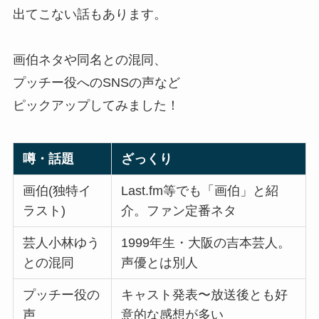
出てこない話もあります。
画伯ネタや同名との混同、
プッチー役へのSNSの声など
ピックアップしてみました！
噂・話題
ざっくり
画伯(独特イ
Last.fm等でも「画伯」と紹
ラスト)
介。ファン定番ネタ
芸人小林ゆう
1999年生・大阪の吉本芸人。
との混同
声優とは別人
プッチー役の
キャスト発表〜放送後とも好
声
意的な感想が多い