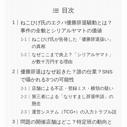
目次
ねこひげ氏のエクバ優勝辞退騒動とは？
事件の全貌とシリアルヤマトの価値
ねこひげ氏が告発した「優勝辞退扱い」
の真相
なぜここまで炎上？「シリアルヤマト」
が数十万円する理由
優勝辞退はなぜ起きた？誰の仕業？SNS
で囁かれる3つの可能性
店舗による不正・登録ミス・横領の疑い
第三者による「なりすまし辞退申請」の
懸念
運営システム（TCG+）の入力トラブル説
問題の開催店舗はどこ？特定班の動向と