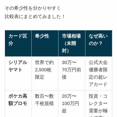
その希少性を分かりやすく
比較表にまとめてみました！
カード区
希少性
市場相場
なぜ高い
分
（未開
のか？
封）
シリアル
世界で約
30万〜
公式大会
ヤマト
2,500枚
70万円前
優勝者限
限定
後
定の超レ
アカード
ポケカ高
数百〜数
20万〜
投資・コ
額プロモ
千枚規模
100万円
レクター
超
需要が極