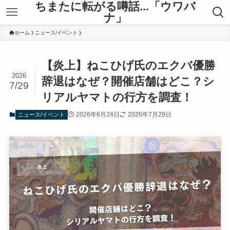
ちまたに転がる噂話...「ウワバ
ナ」
ホーム
ニュース/イベント
【炎上】ねこひげ氏のエクバ優勝
2026
辞退はなぜ？開催店舗はどこ？シ
7/29
リアルヤマトの行方を調査！
2026年6月24日
2026年7月29日
ニュース/イベント