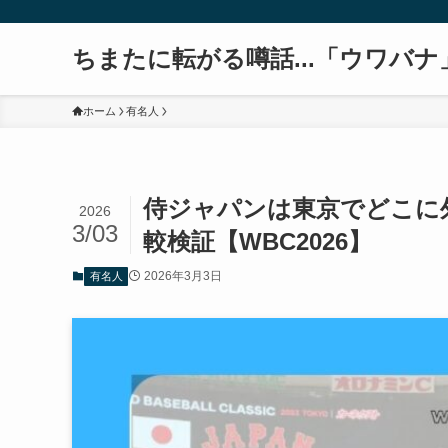
ちまたに転がる噂話...「ウワバナ
ホーム
有名人
侍ジャパンは東京でどこに
2026
3/03
較検証【WBC2026】
2026年3月3日
有名人