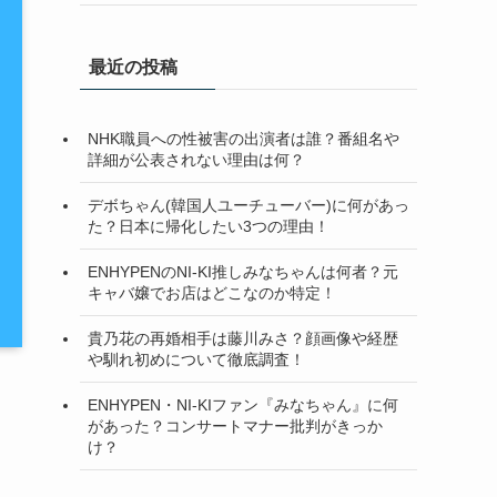
最近の投稿
NHK職員への性被害の出演者は誰？番組名や
詳細が公表されない理由は何？
デボちゃん(韓国人ユーチューバー)に何があっ
た？日本に帰化したい3つの理由！
ENHYPENのNI-KI推しみなちゃんは何者？元
キャバ嬢でお店はどこなのか特定！
貴乃花の再婚相手は藤川みさ？顔画像や経歴
や馴れ初めについて徹底調査！
ENHYPEN・NI-KIファン『みなちゃん』に何
があった？コンサートマナー批判がきっか
け？