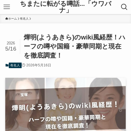
ちまたに転がる噂話...「ウワバ
ナ」
ホーム
有名人
燁明(ようあきら)のwiki風経歴！ハ
2026
ーフの噂や国籍・豪華同期と現在
5/16
を徹底調査！
2026年5月16日
有名人