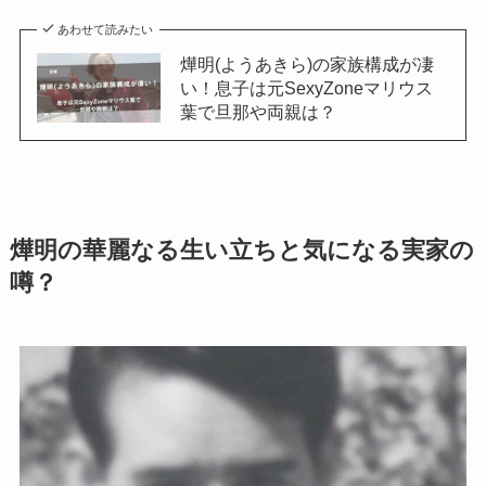
あわせて読みたい
燁明(ようあきら)の家族構成が凄
い！息子は元SexyZoneマリウス
葉で旦那や両親は？
燁明の華麗なる生い立ちと気になる実家の
噂？