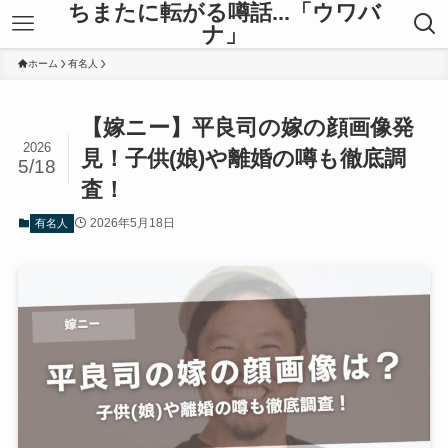
ちまたに転がる噂話...「ウワバ
ナ」
ホーム
有名人
【嫁ニー】平良司の嫁の顔画像発
2026
見！子供(娘)や離婚の噂も徹底調
5/18
査！
2026年5月18日
有名人