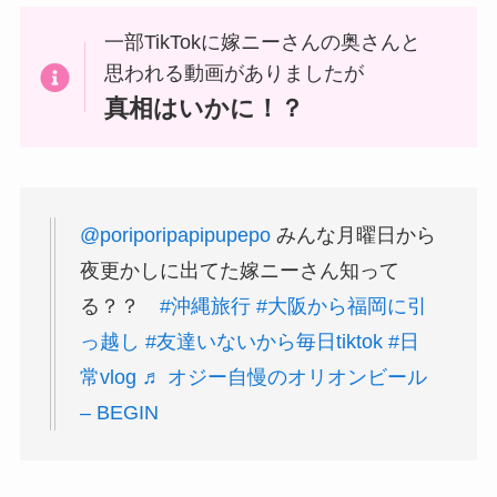
一部TikTokに嫁ニーさんの奥さんと
思われる動画がありましたが
真相はいかに！？
@poriporipapipupepo
みんな月曜日から
夜更かしに出てた嫁ニーさん知って
る？？
#沖縄旅行
#大阪から福岡に引
っ越し
#友達いないから毎日tiktok
#日
常vlog
♬ オジー自慢のオリオンビール
– BEGIN