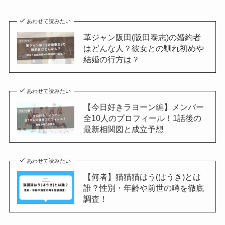
あわせて読みたい
革ジャン阪田(阪田泰志)の婚約者
はどんな人？彼女との馴れ初めや
結婚の行方は？
あわせて読みたい
【今日好きラヨーン編】メンバー
全10人のプロフィール！1話後の
最新相関図と成立予想
あわせて読みたい
【何者】猫猫猫はう(はうき)とは
誰？性別・年齢や前世の噂を徹底
調査！